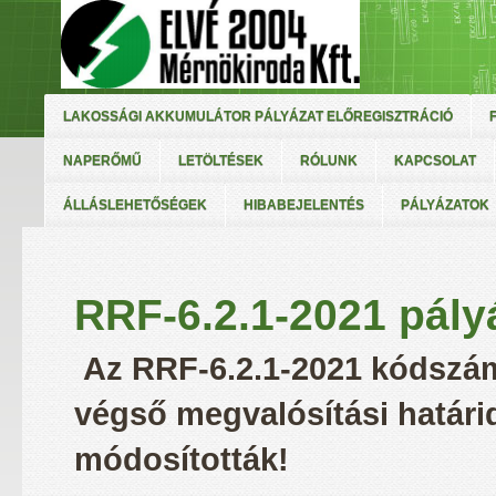
LAKOSSÁGI AKKUMULÁTOR PÁLYÁZAT ELŐREGISZTRÁCIÓ
NAPERŐMŰ
LETÖLTÉSEK
RÓLUNK
KAPCSOLAT
ÁLLÁSLEHETŐSÉGEK
HIBABEJELENTÉS
PÁLYÁZATOK
RRF-6.2.1-2021 pályá
Az RRF-6.2.1-2021 kódszám
végső megvalósítási határi
módosították!