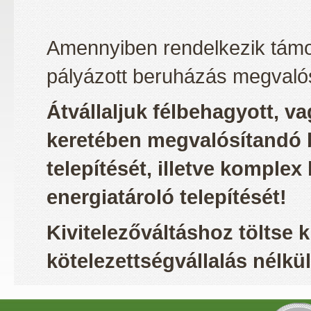
Amennyiben rendelkezik támoga
pályázott beruházás megvalós
Átvállaljuk félbehagyott, v
keretében megvalósítandó 
telepítését, illetve komple
energiatároló telepítését!
Kivitelezőváltáshoz töltse 
kötelezettségvállalás nélkül