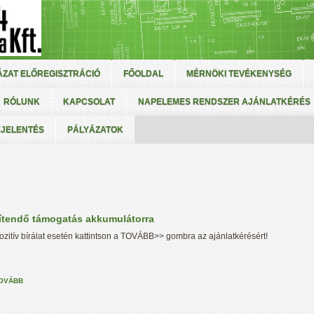
ZAT ELŐREGISZTRÁCIÓ
FŐOLDAL
MÉRNÖKI TEVÉKENYSÉG
RÓLUNK
KAPCSOLAT
NAPELEMES RENDSZER AJÁNLATKÉRÉS
EJELENTÉS
PÁLYÁZATOK
térítendő támogatás akkumulátorra
ozitív bírálat esetén kattintson a TOVÁBB>> gombra az ajánlatkérésért!
OVÁBB