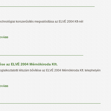
echnológiai korszerűsítés megvalósítása az ELVÉ 2004 Kft-nél
OVÁBB
tése az ELVÉ 2004 Mérnökiroda Kft.
oglalkoztatotti létszám bővítése az ELVÉ 2004 Mérnökiroda Kft. telephelyén
OVÁBB