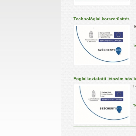
Technológiai korszerűsítés
T
T
Foglalkoztatotti létszám bőví
F
T