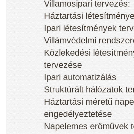
Villamosipari tervezés:
Háztartási létesítmény
Ipari létesítmények ter
Villámvédelmi rendszer
Közlekedési létesítmén
tervezése
Ipari automatizálás
Struktúrált hálózatok t
Háztartási méretű nap
engedélyeztetése
Napelemes erőművek t