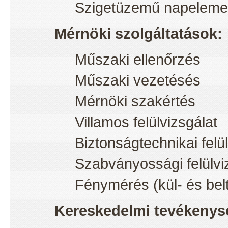
Szigetüzemű napeleme
Mérnöki szolgáltatások:
Műszaki ellenőrzés
Műszaki vezetésés
Mérnöki szakértés
Villamos felülvizsgálat
Biztonságtechnikai felü
Szabványossági felülvi
Fénymérés (kül- és bel
Kereskedelmi tevékenys