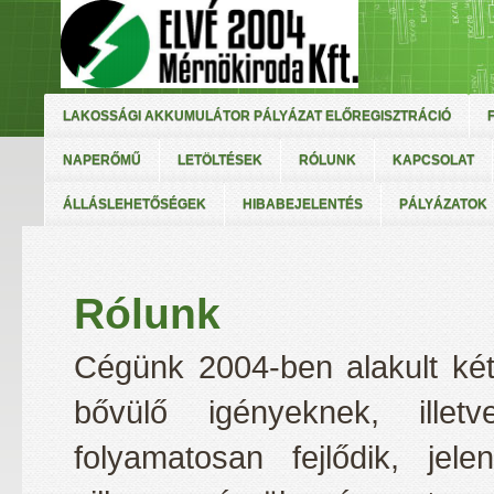
LAKOSSÁGI AKKUMULÁTOR PÁLYÁZAT ELŐREGISZTRÁCIÓ
NAPERŐMŰ
LETÖLTÉSEK
RÓLUNK
KAPCSOLAT
ÁLLÁSLEHETŐSÉGEK
HIBABEJELENTÉS
PÁLYÁZATOK
Rólunk
Cégünk 2004-ben alakult két
bővülő igényeknek, ille
folyamatosan fejlődik, jel