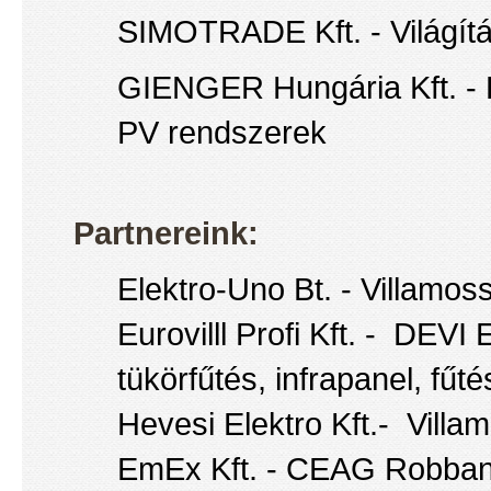
SIMOTRADE Kft. - Világít
GIENGER Hungária Kft. - 
PV rendszerek
Partnereink:
Elektro-Uno Bt. - Villamo
Eurovilll Profi Kft. - DEV
tükörfűtés, infrapanel, fűt
Hevesi Elektro Kft.- Vill
EmEx Kft. - CEAG Robbanásb